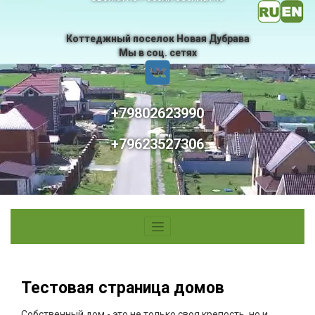
Коттеджный поселок Новая Дубрава
Мы в соц. сетях
+79802623990
+79623527306
Тестовая страница домов
Собственный дом - это не только своя крепость, но и