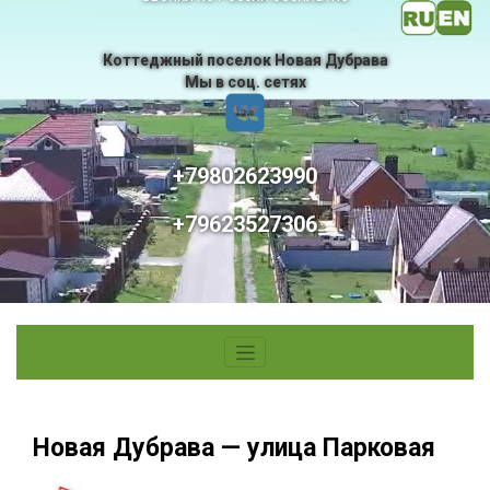
Коттеджный поселок Новая Дубрава
Мы в соц. сетях
+79802623990
+79623527306
Новая Дубрава — улица Парковая